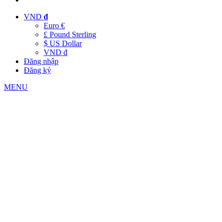
VND
đ
Euro €
£ Pound Sterling
$ US Dollar
VND đ
Đăng nhập
Đăng ký
MENU