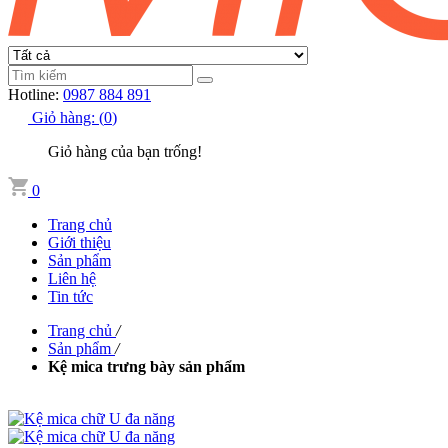
Hotline:
0987 884 891
Giỏ hàng:
(
0
)
Giỏ hàng của bạn trống!
0
Trang chủ
Giới thiệu
Sản phẩm
Liên hệ
Tin tức
Trang chủ
/
Sản phẩm
/
Kệ mica trưng bày sản phẩm