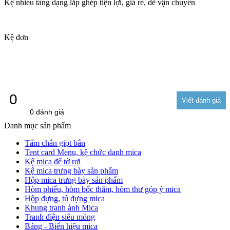
Kệ nhiều tầng dạng lắp ghép tiện lợi, giá rẻ, dễ vận chuyển
Kệ đơn
0
0 đánh giá
Danh mục sản phẩm
Tấm chắn giọt bắn
Tent card Menu, kệ chức danh mica
Kệ mica để tờ rơi
Kệ mica trưng bày sản phẩm
Hộp mica trưng bày sản phẩm
Hòm phiếu, hòm bốc thăm, hòm thư góp ý mica
Hộp đựng, tủ đựng mica
Khung tranh ảnh Mica
Tranh điện siêu mỏng
Bảng - Biển hiệu mica