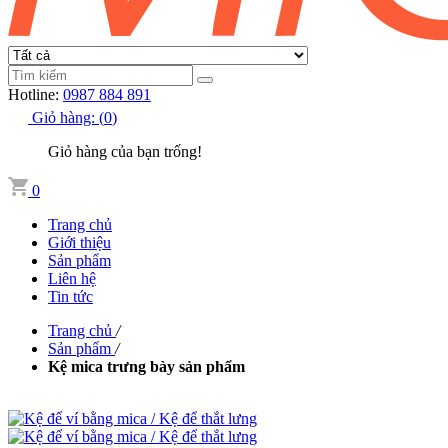
Hotline:
0987 884 891
Giỏ hàng:
(
0
)
Giỏ hàng của bạn trống!
0
Trang chủ
Giới thiệu
Sản phẩm
Liên hệ
Tin tức
Trang chủ
/
Sản phẩm
/
Kệ mica trưng bày sản phẩm