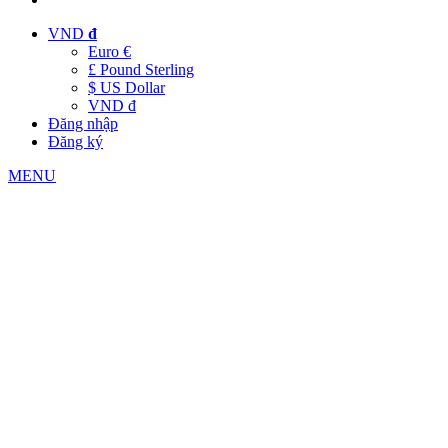
VND
đ
Euro €
£ Pound Sterling
$ US Dollar
VND đ
Đăng nhập
Đăng ký
MENU