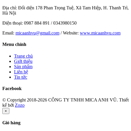
Địa chỉ: Đối diện 178 Phan Trọng Tuệ, Xã Tam Hiệp, H. Thanh Trì,
Hà Nội
Điện thoại: 0987 884 891 / 0343980150
Email:
micaanhvu@gmail.com
/ Website:
www.micaanhvu.com
Menu chính
Trang chủ
Giới thiệu
Sản phẩm
Liên hệ
Tin tức
Facebook
© Copyright 2018-2026 CÔNG TY TNHH MICA ANH VŨ.
Thiết
kế bởi
Zozo
×
Giỏ hàng