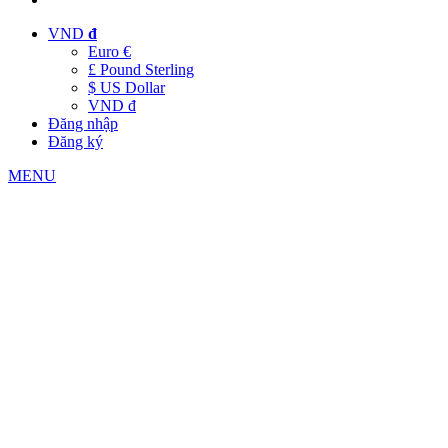
VND
đ
Euro €
£ Pound Sterling
$ US Dollar
VND đ
Đăng nhập
Đăng ký
MENU