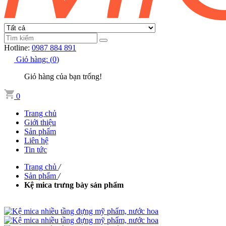
Hotline:
0987 884 891
Giỏ hàng:
(
0
)
Giỏ hàng của bạn trống!
0
Trang chủ
Giới thiệu
Sản phẩm
Liên hệ
Tin tức
Trang chủ
/
Sản phẩm
/
Kệ mica trưng bày sản phẩm