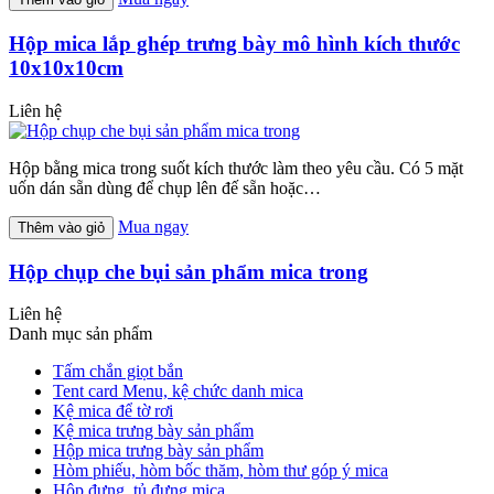
Hộp mica lắp ghép trưng bày mô hình kích thước
10x10x10cm
Liên hệ
Hộp bằng mica trong suốt kích thước làm theo yêu cầu. Có 5 mặt
uốn dán sẵn dùng để chụp lên đế sẵn hoặc…
Mua ngay
Thêm vào giỏ
Hộp chụp che bụi sản phẩm mica trong
Liên hệ
Danh mục sản phẩm
Tấm chắn giọt bắn
Tent card Menu, kệ chức danh mica
Kệ mica để tờ rơi
Kệ mica trưng bày sản phẩm
Hộp mica trưng bày sản phẩm
Hòm phiếu, hòm bốc thăm, hòm thư góp ý mica
Hộp đựng, tủ đựng mica