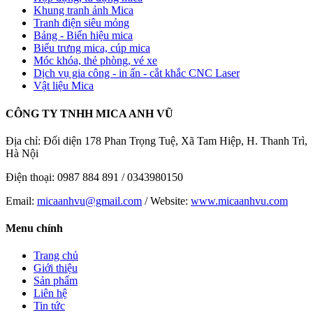
Khung tranh ảnh Mica
Tranh điện siêu mỏng
Bảng - Biển hiệu mica
Biểu trưng mica, cúp mica
Móc khóa, thẻ phòng, vé xe
Dịch vụ gia công - in ấn - cắt khắc CNC Laser
Vật liệu Mica
CÔNG TY TNHH MICA ANH VŨ
Địa chỉ: Đối diện 178 Phan Trọng Tuệ, Xã Tam Hiệp, H. Thanh Trì,
Hà Nội
Điện thoại: 0987 884 891 / 0343980150
Email:
micaanhvu@gmail.com
/ Website:
www.micaanhvu.com
Menu chính
Trang chủ
Giới thiệu
Sản phẩm
Liên hệ
Tin tức