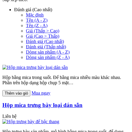
Đánh giá (Cao nhất)
Mặc định
Tên (A - Z)
Tên (Z - A)
Giá (Thấp > Cao)
Giá (Cao > Thấp)
Đánh giá (Cao nhất)
Đánh giá (Thấp nhất)
Dòng sản phẩm (A - Z)
Dòng sản phẩm (Z - A)
Hộp bằng mica trong suốt. Đế bằng mica nhiều màu khác nhau.
Phần trên hộp dạng hộp chụp 5 mặt…
Mua ngay
Thêm vào giỏ
Hộp mica trưng bày loại dán sẵn
Liên hệ
Hộp trưng bày sản phẩm, mô hình bằng mica trong suốt, đế dạng