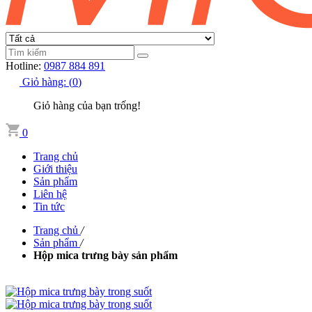
Hotline:
0987 884 891
Giỏ hàng:
(
0
)
Giỏ hàng của bạn trống!
0
Trang chủ
Giới thiệu
Sản phẩm
Liên hệ
Tin tức
Trang chủ
/
Sản phẩm
/
Hộp mica trưng bày sản phẩm