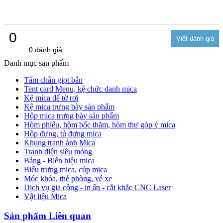
0
0 đánh giá
Danh mục sản phẩm
Tấm chắn giọt bắn
Tent card Menu, kệ chức danh mica
Kệ mica để tờ rơi
Kệ mica trưng bày sản phẩm
Hộp mica trưng bày sản phẩm
Hòm phiếu, hòm bốc thăm, hòm thư góp ý mica
Hộp đựng, tủ đựng mica
Khung tranh ảnh Mica
Tranh điện siêu mỏng
Bảng - Biển hiệu mica
Biểu trưng mica, cúp mica
Móc khóa, thẻ phòng, vé xe
Dịch vụ gia công - in ấn - cắt khắc CNC Laser
Vật liệu Mica
Sản phẩm Liên quan