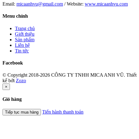
Email:
micaanhvu@gmail.com
/ Website:
www.micaanhvu.com
Menu chính
Trang chủ
Giới thiệu
Sản phẩm
Liên hệ
Tin tức
Facebook
© Copyright 2018-2026 CÔNG TY TNHH MICA ANH VŨ.
Thiết
kế bởi
Zozo
×
Giỏ hàng
Tiến hành thanh toán
Tiếp tục mua hàng