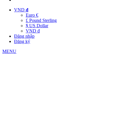
VND
đ
Euro €
£ Pound Sterling
$ US Dollar
VND đ
Đăng nhập
Đăng ký
MENU