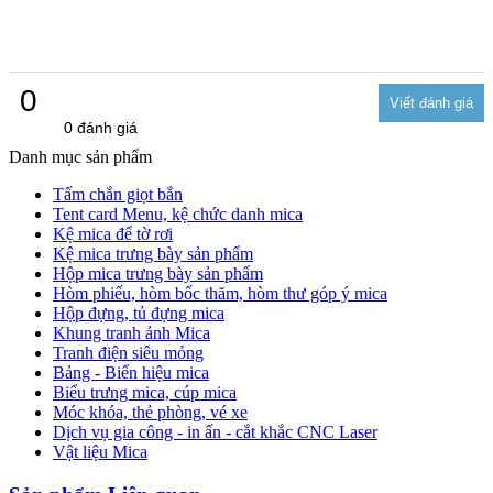
0
0 đánh giá
Danh mục sản phẩm
Tấm chắn giọt bắn
Tent card Menu, kệ chức danh mica
Kệ mica để tờ rơi
Kệ mica trưng bày sản phẩm
Hộp mica trưng bày sản phẩm
Hòm phiếu, hòm bốc thăm, hòm thư góp ý mica
Hộp đựng, tủ đựng mica
Khung tranh ảnh Mica
Tranh điện siêu mỏng
Bảng - Biển hiệu mica
Biểu trưng mica, cúp mica
Móc khóa, thẻ phòng, vé xe
Dịch vụ gia công - in ấn - cắt khắc CNC Laser
Vật liệu Mica