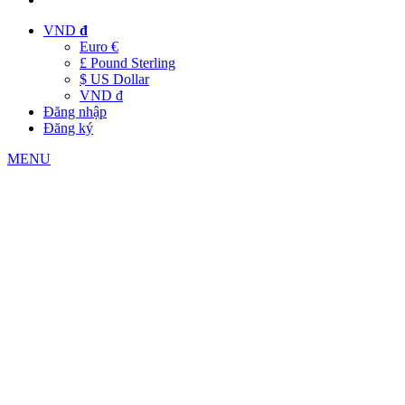
VND
đ
Euro €
£ Pound Sterling
$ US Dollar
VND đ
Đăng nhập
Đăng ký
MENU