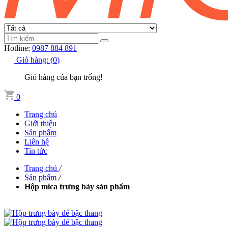
Hotline:
0987 884 891
Giỏ hàng:
(
0
)
Giỏ hàng của bạn trống!
0
Trang chủ
Giới thiệu
Sản phẩm
Liên hệ
Tin tức
Trang chủ
/
Sản phẩm
/
Hộp mica trưng bày sản phẩm