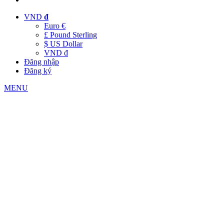
VND
đ
Euro €
£ Pound Sterling
$ US Dollar
VND đ
Đăng nhập
Đăng ký
MENU