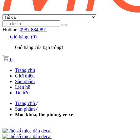
Hotline:
0987 884 891
Giỏ hàng:
(
0
)
Giỏ hàng của bạn trống!
0
Trang chủ
Giới thiệu
Sản phẩm
Liên hệ
Tin tức
Trang chủ
/
Sản phẩm
/
Móc khóa, thẻ phòng, vé xe