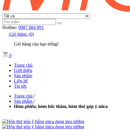
Hotline:
0987 884 891
Giỏ hàng:
(
0
)
Giỏ hàng của bạn trống!
0
Trang chủ
Giới thiệu
Sản phẩm
Liên hệ
Tin tức
Trang chủ
/
Sản phẩm
/
Hòm phiếu, hòm bốc thăm, hòm thư góp ý mica