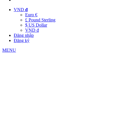
VND
đ
Euro €
£ Pound Sterling
$ US Dollar
VND đ
Đăng nhập
Đăng ký
MENU