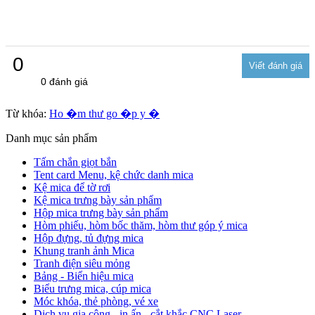
0
0 đánh giá
Từ khóa:
Ho �m thư go �p y �
Danh mục sản phẩm
Tấm chắn giọt bắn
Tent card Menu, kệ chức danh mica
Kệ mica để tờ rơi
Kệ mica trưng bày sản phẩm
Hộp mica trưng bày sản phẩm
Hòm phiếu, hòm bốc thăm, hòm thư góp ý mica
Hộp đựng, tủ đựng mica
Khung tranh ảnh Mica
Tranh điện siêu mỏng
Bảng - Biển hiệu mica
Biểu trưng mica, cúp mica
Móc khóa, thẻ phòng, vé xe
Dịch vụ gia công - in ấn - cắt khắc CNC Laser