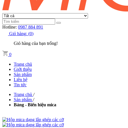
Hotline:
0987 884 891
Giỏ hàng:
(
0
)
Giỏ hàng của bạn trống!
0
Trang chủ
Giới thiệu
Sản phẩm
Liên hệ
Tin tức
Trang chủ
/
Sản phẩm
/
Bảng - Biển hiệu mica