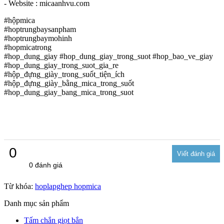
- Website : micaanhvu.com
#hộpmica
#hoptrungbaysanpham
#hoptrungbaymohinh
#hopmicatrong
#hop_dung_giay #hop_dung_giay_trong_suot #hop_bao_ve_giay
#hop_dung_giay_trong_suot_gia_re
#hộp_đựng_giày_trong_suốt_tiện_ích
#hộp_đựng_giày_bằng_mica_trong_suốt
#hop_dung_giay_bang_mica_trong_suot
0
0 đánh giá
Từ khóa:
hoplapghep hopmica
Danh mục sản phẩm
Tấm chắn giọt bắn