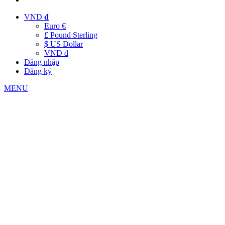
VND
đ
Euro €
£ Pound Sterling
$ US Dollar
VND đ
Đăng nhập
Đăng ký
MENU