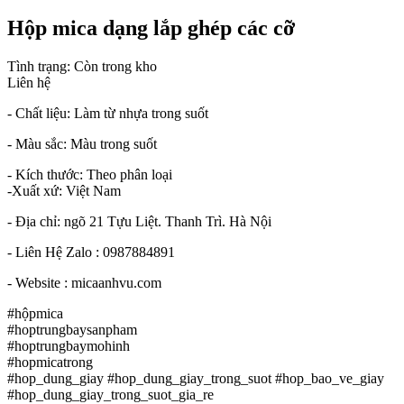
Hộp mica dạng lắp ghép các cỡ
Tình trạng:
Còn trong kho
Liên hệ
- Chất liệu: Làm từ nhựa trong suốt
- Màu sắc: Màu trong suốt
- Kích thước: Theo phân loại
-Xuất xứ: Việt Nam
- Địa chỉ: ngõ 21 Tựu Liệt. Thanh Trì. Hà Nội
- Liên Hệ Zalo : 0987884891
- Website : micaanhvu.com
#hộpmica
#hoptrungbaysanpham
#hoptrungbaymohinh
#hopmicatrong
#hop_dung_giay #hop_dung_giay_trong_suot #hop_bao_ve_giay
#hop_dung_giay_trong_suot_gia_re