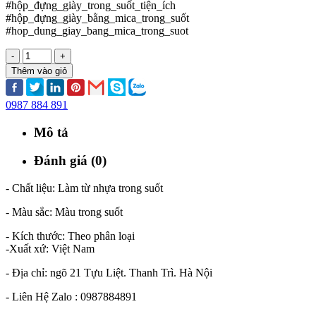
#hộp_đựng_giày_trong_suốt_tiện_ích
#hộp_đựng_giày_bằng_mica_trong_suốt
#hop_dung_giay_bang_mica_trong_suot
-
+
Thêm vào giỏ
0987 884 891
Mô tả
Đánh giá (0)
- Chất liệu: Làm từ nhựa trong suốt
- Màu sắc: Màu trong suốt
- Kích thước: Theo phân loại
-Xuất xứ: Việt Nam
- Địa chỉ: ngõ 21 Tựu Liệt. Thanh Trì. Hà Nội
- Liên Hệ Zalo : 0987884891