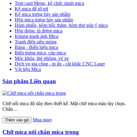
Tent card Menu, kệ chức danh mica
Kệ mica để tờ rơi
Kệ mica trưng bày sản phẩm
Hộp mica trưng bày sản phẩm
Hòm phiếu, hòm bốc thăm, hòm thư góp ý mica
Hộp đựng, tủ đựng mica
Khung tranh ảnh Mica
Tranh điện siêu mỏng
Bảng - Biển hiệu mica
Biểu trưng mica, cúp mica
Móc khóa, thẻ phòng, vé xe
Dịch vụ gia công - in ấn - cắt khắc CNC Laser
Vật liệu Mica
Sản phẩm Liên quan
Chữ nổi mica độ dày theo thiết kế. Mặt chữ mica màu tùy chọn.
Chân…
Mua ngay
Thêm vào giỏ
Chữ mica nổi chân mica trong