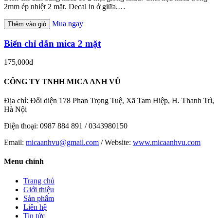
2mm ép nhiệt 2 mặt. Decal in ở giữa.…
Mua ngay
Thêm vào giỏ
Biển chỉ dẫn mica 2 mặt
175,000đ
CÔNG TY TNHH MICA ANH VŨ
Địa chỉ: Đối diện 178 Phan Trọng Tuệ, Xã Tam Hiệp, H. Thanh Trì,
Hà Nội
Điện thoại: 0987 884 891 / 0343980150
Email:
micaanhvu@gmail.com
/ Website:
www.micaanhvu.com
Menu chính
Trang chủ
Giới thiệu
Sản phẩm
Liên hệ
Tin tức