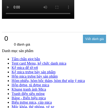
0
0 đánh giá
Danh mục sản phẩm
Tấm chắn giọt bắn
Tent card Menu, kệ chức danh mica
Kệ mica để tờ rơi
Kệ mica trưng bày sản phẩm
Hộp mica trưng bày sản phẩm
Hòm phiếu, hòm bốc thăm, hòm thư góp ý mica
Hộp đựng, tủ đựng mica
Khung tranh ảnh Mica
Tranh điện siêu mỏng
Bảng - Biển hiệu mica
Biểu trưng mica, cúp mica
Móc khóa, thẻ phòng, vé xe