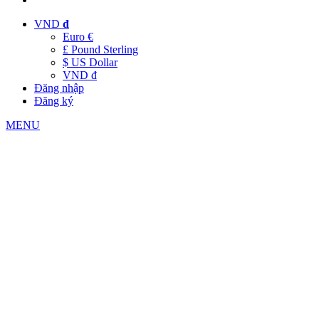
VND
đ
Euro €
£ Pound Sterling
$ US Dollar
VND đ
Đăng nhập
Đăng ký
MENU