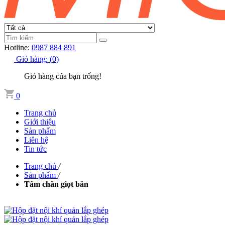
Hotline:
0987 884 891
Giỏ hàng:
(
0
)
Giỏ hàng của bạn trống!
0
Trang chủ
Giới thiệu
Sản phẩm
Liên hệ
Tin tức
Trang chủ
/
Sản phẩm
/
Tấm chắn giọt bắn