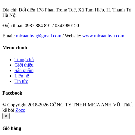
Địa chỉ: Đối diện 178 Phan Trọng Tuệ, Xã Tam Hiệp, H. Thanh Trì,
Hà Nội
Điện thoại: 0987 884 891 / 0343980150
Email:
micaanhvu@gmail.com
/ Website:
www.micaanhvu.com
Menu chính
Trang chủ
Giới thiệu
Sản phẩm
Liên hệ
Tin tức
Facebook
© Copyright 2018-2026 CÔNG TY TNHH MICA ANH VŨ.
Thiết
kế bởi
Zozo
×
Giỏ hàng