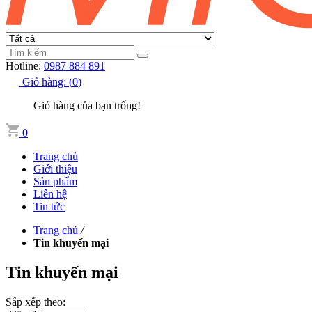
Hotline:
0987 884 891
Giỏ hàng:
(
0
)
Giỏ hàng của bạn trống!
0
Trang chủ
Giới thiệu
Sản phẩm
Liên hệ
Tin tức
Trang chủ
/
Tin khuyến mại
Tin khuyến mại
Sắp xếp theo: