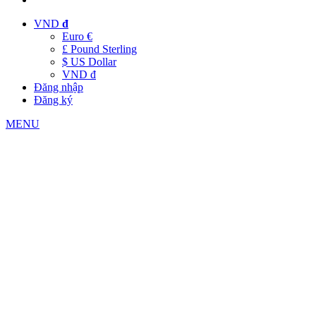
VND
đ
Euro €
£ Pound Sterling
$ US Dollar
VND đ
Đăng nhập
Đăng ký
MENU